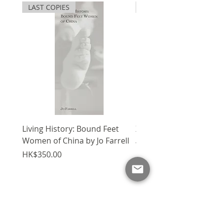
LAST COPIES
SPECIAL
Tik和Tok會否白走一趟？宇宙之謎
可有答案？他們會安然無恙嗎？
適合以下讀者
八歲以上學生的全新讀物。
喜愛繪本文學的成年人。
Living History: Bound Feet
X'mas Package V
Women of China by Jo Farrell
Regular Price
HK$1,750.00
Price
HK$350.00
Add to Cart