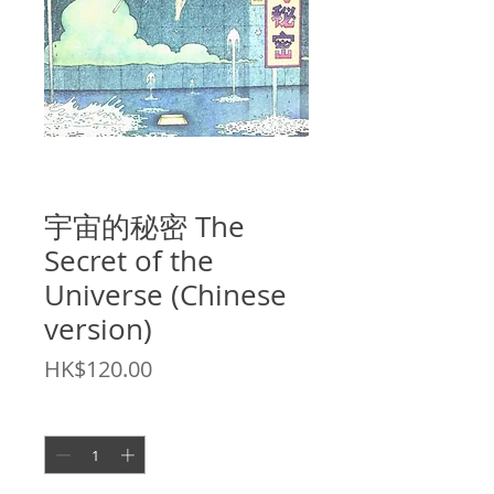
SKU: 9789889984243
宇宙的秘密 The
Secret of the
Universe (Chinese
version)
Price
HK$120.00
Quantity
*