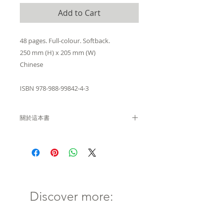
Add to Cart
48 pages. Full-colour. Softback.
250 mm (H) x 205 mm (W)
Chinese
ISBN 978-988-99842-4-3
關於這本書
文．畫：
彼得小話
Tik和Tok來到一所不可思議的劇
院，跟劇中的古怪角色一起追尋宇
宙的奧秘。摩天塔?的Dr. Quill拒
Discover more:
人千里，船長Master Wax語無倫
次，划艇的ROWMAN Rheum魯
莽糊塗，怎能期望他們指點迷津？