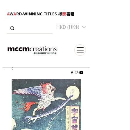
A
W
A
RD-WINNING TITLES 得
獎
書籍
HKD (HK$)